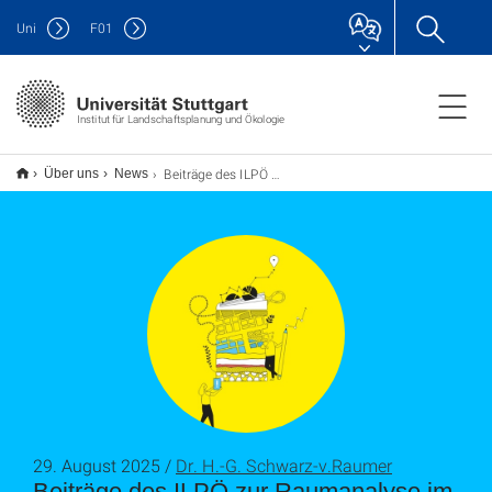
Uni
F
01
Institut für Landschaftsplanung und Ökologie
Beiträge des ILPÖ zur Raumanalyse im Rahmen des neuen Landesentwicklungsplans Baden-Württemberg veröffentlicht
Über uns
News
29. August 2025 /
Dr. H.-G. Schwarz-v.Raumer
Beiträge des ILPÖ zur Raumanalyse im