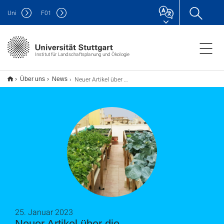
Uni
F
01
Institut für Landschaftsplanung und Ökologie
Neuer Artikel über die Funktionalisierung von Gebäudehüllen für die Begrünung und Solarenergiesysteme auf der Grundlage von Theorie und Praxis in Ägypten
Über uns
News
25. Januar 2023
Neuer Artikel über die