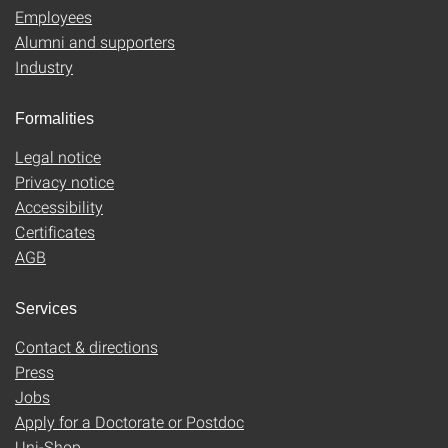
Employees
Alumni and supporters
Industry
Formalities
Legal notice
Privacy notice
Accessibility
Certificates
AGB
Services
Contact & directions
Press
Jobs
Apply for a Doctorate or Postdoc
Uni-Shop