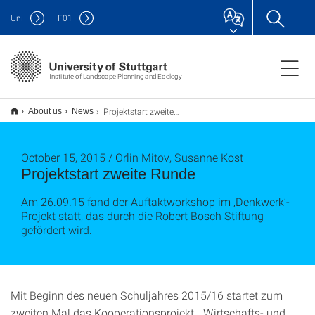
Uni
F
01
Institute of Landscape Planning and Ecology
Projektstart zweite Runde
About us
News
October 15, 2015 / Orlin Mitov, Susanne Kost
Projektstart zweite Runde
Am 26.09.15 fand der Auftaktworkshop im ‚Denkwerk‘-
Projekt statt, das durch die Robert Bosch Stiftung
gefördert wird.
Mit Beginn des neuen Schuljahres 2015/16 startet zum
zweiten Mal das Kooperationsprojekt „ Wirtschafts- und