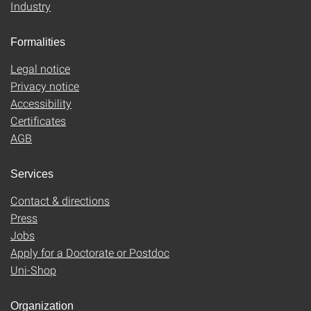
Industry
Formalities
Legal notice
Privacy notice
Accessibility
Certificates
AGB
Services
Contact & directions
Press
Jobs
Apply for a Doctorate or Postdoc
Uni-Shop
Organization