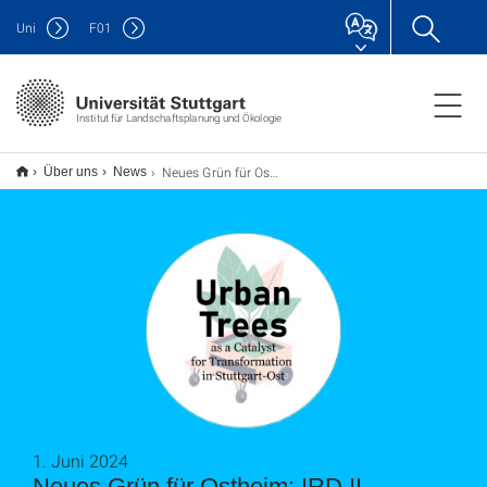
Uni
F
01
Institut für Landschaftsplanung und Ökologie
Neues Grün für Ostheim: IRD II Sommerstudio 2024 unterstützt Wanderbaumallee-Pflanzaktion
Über uns
News
1. Juni 2024
Neues Grün für Ostheim: IRD II